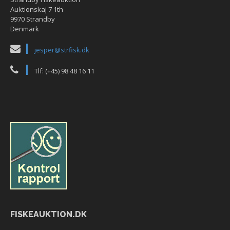
Auktionskaj 7 1th
9970 Strandby
Denmark
jesper@strfisk.dk
Tlf: (+45) 98 48 16 11
FISKEAUKTION.DK