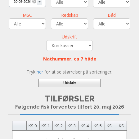
MSC
Redskab
Båd
Udskrift
Nathummer, ca 7 både
Tryk
her
for at se størrelser på sorteringer.
Udskriv
TILFØRSLER
Følgende fisk forventes tilført 20. maj 2026
KS 0
KS 1
KS 2
KS 3
KS 4
KS 5
KS -
KS