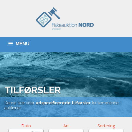
MENU
FORSIDE
TILFØRSLER
PRISER
SORTERINGER
MSC
KONTAKT
FISKEAUKTION.DK
TILFØRSLER
Denne side viser
udspecificerede tilførsler
for kommende
auktioner
Dato
Art
Sortering